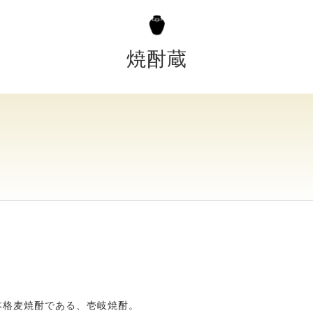
焼酎蔵
本格麦焼酎である、壱岐焼酎。