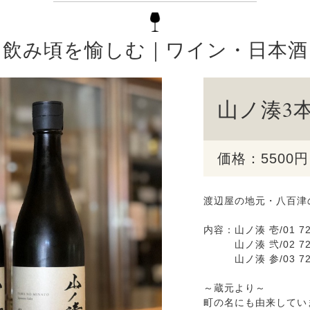
飲み頃を愉しむ｜ワイン・日本酒
山ノ湊3
価格：5500
渡辺屋の地元・八百津
内容：山ノ湊 壱/01 7
山ノ湊 弐/02 72
山ノ湊 参/03 72
～蔵元より～
町の名にも由来してい