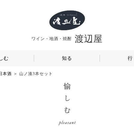
渡辺屋
ワイン・地酒・焼酎
しむ
知る
行
日本酒
山ノ湊3本セット