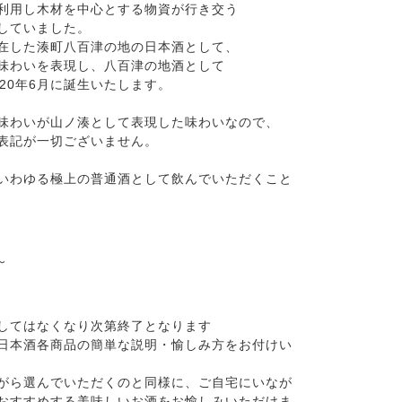
利用し木材を中心とする物資が行き交う
していました。
在した湊町八百津の地の日本酒として、
味わいを表現し、八百津の地酒として
20年6月に誕生いたします。
味わいが山ノ湊として表現した味わいなので、
表記が一切ございません。
いわゆる極上の普通酒として飲んでいただくこと
～
してはなくなり次第終了となります
日本酒各商品の簡単な説明・愉しみ方をお付けい
がら選んでいただくのと同様に、ご自宅にいなが
おすすめする美味しいお酒をお愉しみいただけま