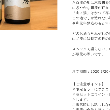
八百津の地は木曽川を
にぎやかな川湊が存在
『山ノ湊』はかつて存
この地でしか造れない
令和元年醸造のもと20
どのお酒もそれぞれの
山ノ湊には特定名称の
スペックで語らない、
が蔵元の願いです。
注文期間：2020.6/20
【ご注意ポイント】
※限定セットにつきま
※各セットにワイン・
たします。
ご来店時にお話ししな
ら当店の自信を持って